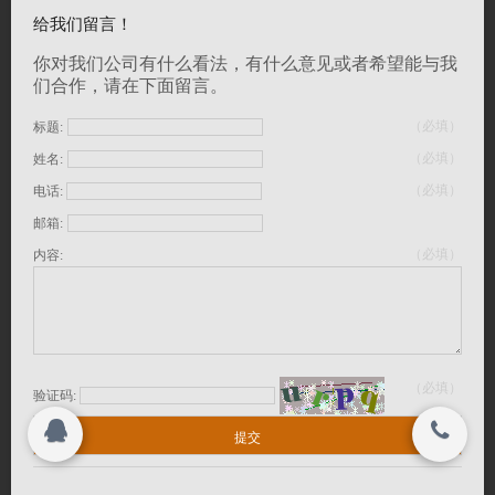
关闭
给我们留言！
你对我们公司有什么看法，有什么意见或者希望能与我
搜索
们合作，请在下面留言。
（必填）
标题:
© 2015-2026
（必填）
姓名:
登录
注册
版权所有 ©2025 海门市密封材料有限责任公
司
（必填）
电话:
邮箱:
（必填）
内容:
（必填）
验证码: